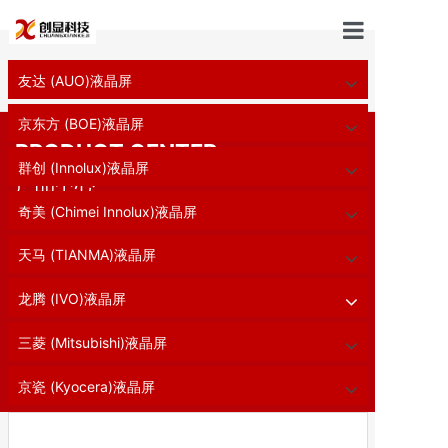
首页
友达 (AUO)液晶屏
首页
//
工业液晶屏
//
10.2寸
工业液晶屏
京东方 (BOE)液晶屏
PRODUCT CENTER
关于我们
群创 (Innolux)液晶屏
产品中心
新闻中心
奇美 (Chimei Innolux)液晶屏
面板选型
天马 (TIANMA)液晶屏
经典案例
龙腾 (IVO)液晶屏
三菱 (Mitsubishi)液晶屏
解决方案
京瓷 (Kyocera)液晶屏
联系我们
组装液晶屏