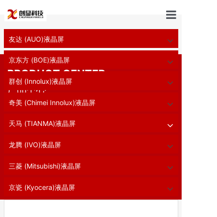
首页
友达 (AUO)液晶屏
首页
//
工业液晶屏
//
5.0寸
工业液晶屏
京东方 (BOE)液晶屏
PRODUCT CENTER
关于我们
群创 (Innolux)液晶屏
产品中心
新闻中心
奇美 (Chimei Innolux)液晶屏
面板选型
天马 (TIANMA)液晶屏
经典案例
龙腾 (IVO)液晶屏
三菱 (Mitsubishi)液晶屏
解决方案
京瓷 (Kyocera)液晶屏
联系我们
组装液晶屏