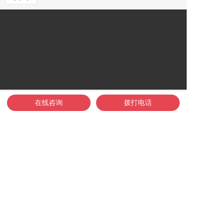
在线咨询
拨打电话
首页
关于我们
活动展示
新闻动态
联系我们
Copyright @ 2019-2022 Company name All rights reserved.
浙ICP备17040252号-1
浙公网安备;33011002017317号