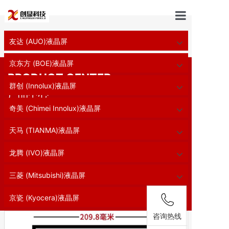
首页
友达 (AUO)液晶屏
首页
//
工业液晶屏
//
9.7寸电容触摸屏
工业液晶屏
京东方 (BOE)液晶屏
PRODUCT CENTER
关于我们
群创 (Innolux)液晶屏
产品中心
新闻中心
奇美 (Chimei Innolux)液晶屏
面板选型
天马 (TIANMA)液晶屏
经典案例
龙腾 (IVO)液晶屏
三菱 (Mitsubishi)液晶屏
解决方案
京瓷 (Kyocera)液晶屏
联系我们
咨询热线
组装液晶屏