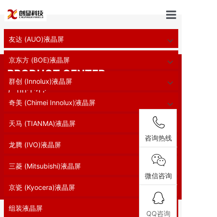
首页
友达 (AUO)液晶屏
首页
//
工业液晶屏
//
14.0寸电容触摸屏
工业液晶屏
京东方 (BOE)液晶屏
PRODUCT CENTER
关于我们
群创 (Innolux)液晶屏
产品中心
新闻中心
奇美 (Chimei Innolux)液晶屏
面板选型
天马 (TIANMA)液晶屏
咨询热线
经典案例
龙腾 (IVO)液晶屏
三菱 (Mitsubishi)液晶屏
解决方案
微信咨询
京瓷 (Kyocera)液晶屏
联系我们
组装液晶屏
QQ咨询